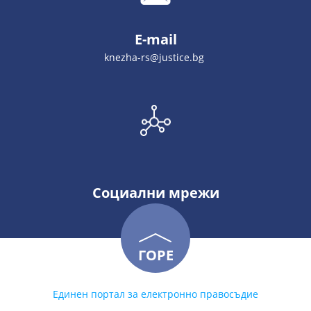
E-mail
knezha-rs@justice.bg
Социални мрежи
ГОРЕ
Единен портал за електронно правосъдие