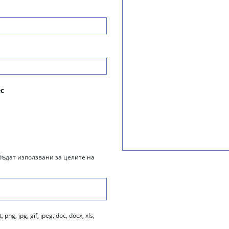
с
бъдат използвани за целите на
, jpg, gif, jpeg, doc, docx, xls,