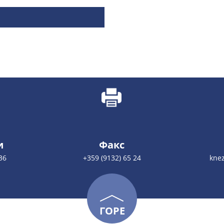
и
Факс
36
+359 (9132) 65 24
kne
ГОРЕ