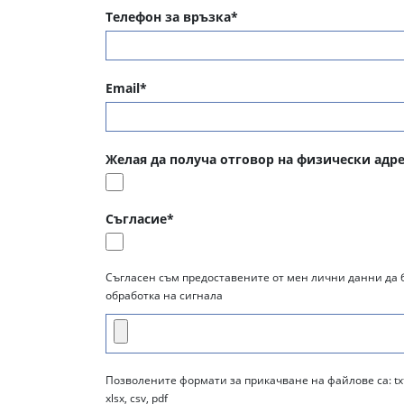
Телефон за връзка*
Email*
Желая да получа отговор на физически адре
Съгласие*
Съгласен съм предоставените от мен лични данни да 
обработка на сигнала
Позволените формати за прикачване на файлове са: txt, png
xlsx, csv, pdf