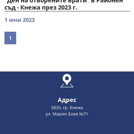
"Ден на отворените врати" в Районен
съд - Кнежа през 2023 г.
1 юни 2023
1
Адрес
5835, гр. Кнежа
ул. Марин Боев №71