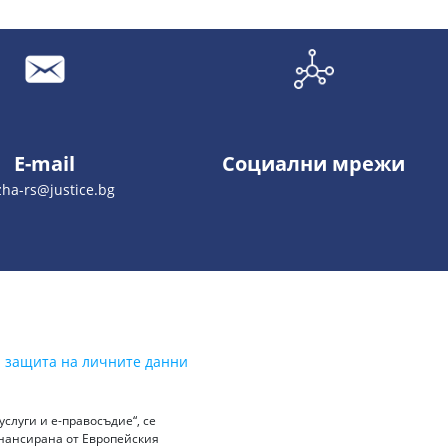
E-mail
Социални мрежи
zha-rs@justice.bg
а защита на личните данни
слуги и е-правосъдие“, се
инансирана от Европейския