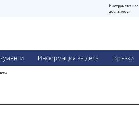
Инструменти за
достъпност
кументи
Информация за дела
Връзки
исти