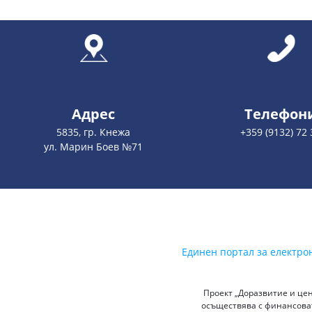
Адрес
Телефон
5835, гр. Кнежа
+359 (9132) 72 
ул. Марин Боев №71
Единен портал за електро
Проект „Доразвитие и цен
осъществява с финансоват