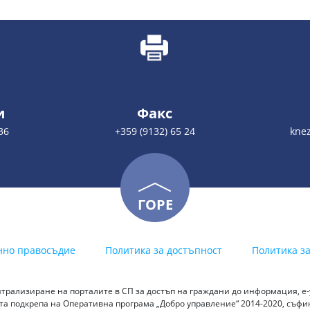
и
Факс
36
+359 (9132) 65 24
kne
ГОРЕ
нно правосъдие
Политика за достъпност
Политика з
трализиране на порталите в СП за достъп на граждани до информация, е-у
а подкрепа на Оперативна програма „Добро управление“ 2014-2020, съф