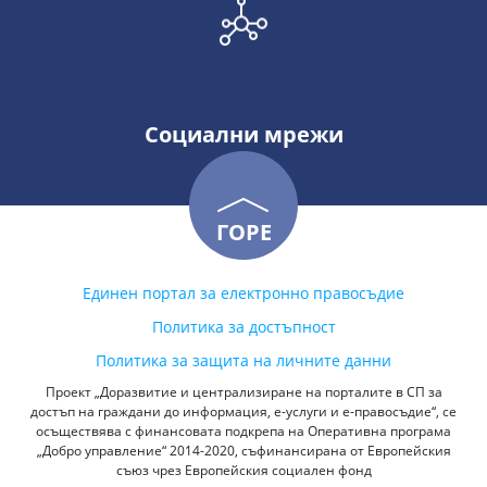
Социални мрежи
ГОРЕ
Единен портал за електронно правосъдие
Политика за достъпност
Политика за защита на личните данни
Проект „Доразвитие и централизиране на порталите в СП за
достъп на граждани до информация, е-услуги и е-правосъдие“, се
осъществява с финансовата подкрепа на Оперативна програма
„Добро управление“ 2014-2020, съфинансирана от Европейския
съюз чрез Европейския социален фонд